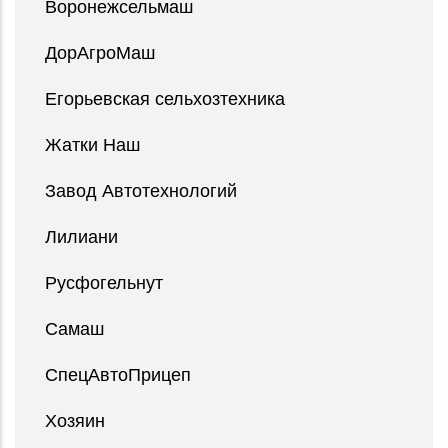
Воронежсельмаш
ДорАгроМаш
Егорьевская сельхозтехника
Жатки Наш
Завод Автотехнологий
Лилиани
Русфогельнут
Самаш
СпецАвтоПрицеп
Хозяин